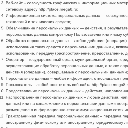
Веб-сайт – совокупность графических и информационных матери
сетевому адресу http://place.mega8.ru;
Информационная система персональных данных — совокупност
технологий и технических средств;
Обезличивание персональных данных — действия, в результат
персональных данных конкретному Пользователю или иному су
Обработка персональных данных – любое действие (операция) 
использования таких средств с персональными данными, включа
использование, передачу (распространение, предоставление, д
Оператор – государственный орган, муниципальный орган, юри
осуществляющие обработку персональных данных, а также опр
действия (операции), совершаемые с персональными данными;
Персональные данные – любая информация, относящаяся прямо 
Пользователь – любой посетитель веб-сайта http://place.mega8.r
Предоставление персональных данных – действия, направленн
Распространение персональных данных – любые действия, нап
данных) или на ознакомление с персональными данными неогра
размещение в информационно-телекоммуникационных сетях ил
Трансграничная передача персональных данных – передача пер
иностранному физическому или иностранному юридическому ли